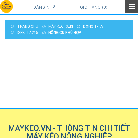
ĐĂNG NHẬP
GIỎ HÀNG (0)
TRANG CHỦ
MÁY KÉO ISEKI
DÒNG T-TA
ISEKI TA215
NÔNG CỤ PHÙ HỢP
MAYKEO.VN - THÔNG TIN CHI TIẾT
MÁY KÉO NÔNG NGHIỆP