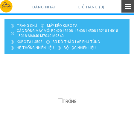
ĐĂNG NHẬP
GIỎ HÀNG (0)
TRANG CHỦ
MÁY KÉO KUBOTA
CÁC DÒNG MÁY MỚI B2420-L3108- L3408-L4508-L3218-L4018-
L5018-M6040-M7040-M9540
KUBOTA L4508
SƠ ĐỒ THÁO LẮP PHỤ TÙNG
HỆ THỐNG NHIÊN LIỆU
BỘ LỌC NHIÊN LIỆU