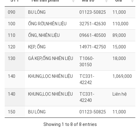
STT
Tên sản phẩm
Mã số
Giá
090
BU LÔNG
01123-50825
11,000
100
ỐNG RỜI,NHIÊN LIỆU
32751-42630
110,000
110
ỐNG, NHIÊN LIỆU
09661-40500
89,000
120
KẸP, ỐNG
14971-42750
15,000
130
GÁ KẸP,ỐNG NHIÊN LIỆU
T1060-
18,000
30150
140
KHUNG,LỌC NHIÊN LIỆU
TC331-
1,069,000
42242
140
KHUNG,LỌC NHIÊN LIỆU
TC331-
Liên hệ
42240
150
BU LÔNG
01123-50825
11,000
Showing 1 to 8 of 8 entries