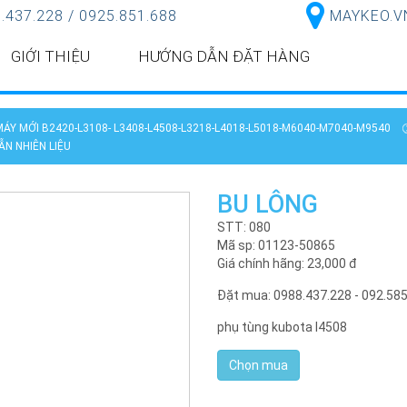
.437.228 / 0925.851.688
MAYKEO.VN 
GIỚI THIỆU
HƯỚNG DẪN ĐẶT HÀNG
ÁY MỚI B2420-L3108- L3408-L4508-L3218-L4018-L5018-M6040-M7040-M9540
ẪN NHIÊN LIỆU
BU LÔNG
STT: 080
Mã sp: 01123-50865
Giá chính hãng:
23,000
đ
Đặt mua: 0988.437.228 - 092.58
phụ tùng kubota l4508