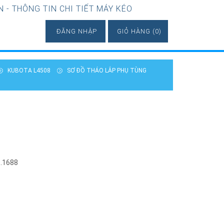
- THÔNG TIN CHI TIẾT MÁY KÉO
ĐĂNG NHẬP
GIỎ HÀNG (0)
KUBOTA L4508
SƠ ĐỒ THÁO LẮP PHỤ TÙNG
5.1688