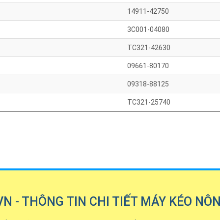
14911-42750
3C001-04080
TC321-42630
09661-80170
09318-88125
TC321-25740
 - THÔNG TIN CHI TIẾT MÁY KÉO NÔ