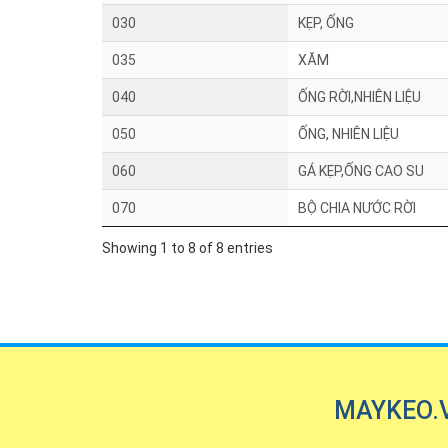
030
KẸP, ỐNG
035
XĂM
040
ỐNG RỜI,NHIÊN LIỆU
050
ỐNG, NHIÊN LIỆU
060
GÁ KẸP,ỐNG CAO SU
070
BỘ CHIA NƯỚC RỜI
Showing 1 to 8 of 8 entries
MAYKEO.VN